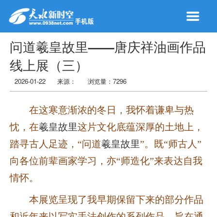
问道羲皇故里——唐庆祥油画作品
线上展（三）
2026-01-22
来源：
浏览量：
7296
在这寒意渐浓的冬日，我怀着谦卑与热
忱，在
羲皇故里
这片文化底蕴深厚的土地上，
踏寻古人足迹，“问道
羲皇故里
”。既“师古人”
向各位前辈画家学习，亦“师造化”来表达自我
情怀。
本展览呈现了我早期保留下来的部分作品
和近年来以写实手法创作的系列作品。旨在通