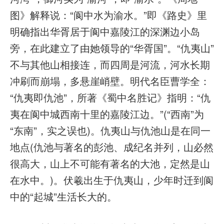
图》解释说：“阆中水为渝水。”即《路史》里
明确指出华胥居于阆中嘉陵江的深渊边小岛
旁，在此建立了由她领导的“华胥国”。“仇夷山”
不与其他山相接连，而四周是河流，河水长期
冲刷而崩塌，多悬崖峭壁。明代名臣曹学全：
“仇夷即仇池”，所著《蜀中名胜记》指明：“仇
夷在阆中城西南十里的嘉陵江边。”(“西南”为
“东南”，实之误也)。仇夷山与仇池山是在同一
地点(仇池与著名的彭池、成纪名并列，山必然
很高大，山上不可能有著名的大池，定然是山
在水中。)。伏羲出生于仇夷山，少年时迁到阆
中的“起城”生活长大的。