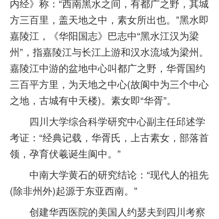
内经》称：“西南黑水之间，有都广之野，其城
方三百里，盖天地之中，素女所出也。”黑水即
嘉陵江，《华阳国志》巴志中“黑水江汉为梁
州”，指嘉陵江与长江上游和汉水流域为梁州。
嘉陵江中游的盆地中心叫都广之野，华胥国约
三百平方里，为天地之中心(故阆中为三个中心
之地，古城有中天楼)。素女即“华胥”。
四川大学综合科学研究中心副主任邱述学
考证：“经典记载，华胥氏，上古素女，部落首
领，孕育伏羲诞生阆中。”
中南大学黄石的研究结论：“现代人的祖先
(除非州外)起源于东亚西南。”
创建华西医院的美国人约瑟夫到四川考察