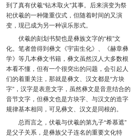
到了真有伏羲“钻木取火”其事。后来演变为祭
祀伏羲的一种隆重仪式，但随着时间的又演
变，现已成为另一种误乐形式。
伏羲的刻划书契也是彝族文字的“根”文
化。笔者曾得到彝文《宇宙生化》、《赫章彝
学》等几本彝文书籍，彝文虽然汉人大多数根
本看不懂，但有一个很突出的问题，会引起人
们的着重关注，那就是彝文、汉文都是“方块
字”，汉字是表意文字，虽然彝文是音意结合的
音节文字，但彝文也是方块字、与汉文的造字
规律基本相同，可见彝文、汉文是同根的。
总而言之，伏羲与伏羲的第九子“希慕遮”
是父子关系，是彝族父子连名的重要文化特