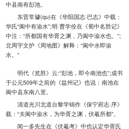
中县南有彭池。
东晋常璩(qu)在《华阳国志·巴志》中载：
华氏“阆中有渝水”;明·曹学佺在《蜀中名胜记》
中注：“所都国有华胥之渊，乃阆中渝水也。”;
北周宇文护《周地图》解释：“阆中水即渝
水。”
明代《览胜》云:“彭池，即今南池也”;成书
于公元509年之前的《益州记》也说：南池在
阆中县东南八里。
清道光川北道台黎学锦作《保宁府志·序》
载：“夫阆中渝水，为华胥之渊，伏羲所都”。
闻一多先生在《伏羲考》中也认定华胥氏