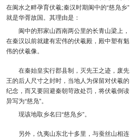
在阆水之畔孕育伏羲;秦汉时期阆中的“慈凫乡”
就是华胥故国。其理由是：
阆中的邢家山西南两公里的长青山梁上，
在秦汉以前就建有宏伟的伏羲殿，殿中塑有魁
伟的伏羲像。
在秦始皇实行郡县制，灭先王之迹，废先
王的后人尺寸之封时，当地人为保留对伏羲的
纪念，而又要回避秦朝苛政处罚，将伏羲倒读
异写为“慈凫”。
现该地取乡名曰“慈凫乡”。
另外，仇夷山东北十多里，与蚕丝山相连