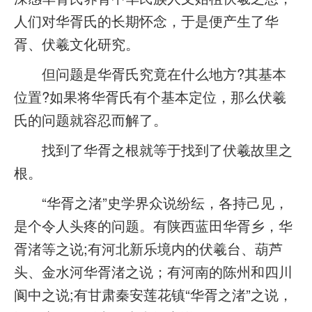
人们对华胥氏的长期怀念，于是便产生了华
胥、伏羲文化研究。
但问题是华胥氏究竟在什么地方?其基本
位置?如果将华胥氏有个基本定位，那么伏羲
氏的问题就容忍而解了。
找到了华胥之根就等于找到了伏羲故里之
根。
“华胥之渚”史学界众说纷纭，各持己见，
是个令人头疼的问题。有陕西蓝田华胥乡，华
胥渚等之说;有河北新乐境内的伏羲台、葫芦
头、金水河华胥渚之说；有河南的陈州和四川
阆中之说;有甘肃秦安莲花镇“华胥之渚”之说，