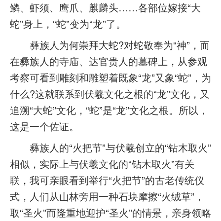
鳞、虾须、鹰爪、麒麟头……各部位嫁接“大
蛇”身上，“蛇”变为“龙”了。
彝族人为何崇拜大蛇?对蛇敬奉为“神”，而
在彝族人的寺庙、达官贵人的墓碑上，从参观
考察可看到雕刻和雕塑着既象“龙”又象“蛇”，为
什么?这就联系到伏羲文化之根的“龙”文化，又
追溯“大蛇”文化，“蛇”是“龙”文化之根。所以，
这是一个佐证。
彝族人的“火把节”与伏羲创立的“钻木取火”
相似，实际上与伏羲文化的“钻木取火”有关
联，我可亲眼看到举行“火把节”的古老传统仪
式，人们从山林旁用一种石块摩擦“火绒草”，
取“圣火”而隆重地迎护“圣火”的情景，亲身领略