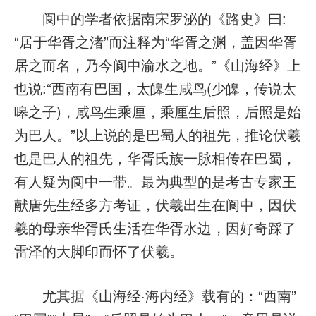
阆中的学者依据南宋罗泌的《路史》曰:
“居于华胥之渚”而注释为“华胥之渊，盖因华胥
居之而名，乃今阆中渝水之地。”《山海经》上
也说:“西南有巴国，太皞生咸鸟(少皞，传说太
嗥之子)，咸鸟生乘厘，乘厘生后照，后照是始
为巴人。”以上说的是巴蜀人的祖先，推论伏羲
也是巴人的祖先，华胥氏族一脉相传在巴蜀，
有人疑为阆中一带。最为典型的是考古专家王
献唐先生经多方考证，伏羲出生在阆中，因伏
羲的母亲华胥氏生活在华胥水边，因好奇踩了
雷泽的大脚印而怀了伏羲。
尤其据《山海经·海内经》载有的：“西南”