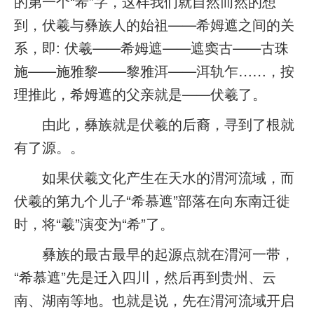
的第一个“希”字，这样我们就自然而然的想
到，伏羲与彝族人的始祖——希姆遮之间的关
系，即: 伏羲——希姆遮——遮窦古——古珠
施——施雅黎——黎雅洱——洱轨乍……，按
理推此，希姆遮的父亲就是——伏羲了。
由此，彝族就是伏羲的后裔，寻到了根就
有了源。。
如果伏羲文化产生在天水的渭河流域，而
伏羲的第九个儿子“希慕遮”部落在向东南迁徙
时，将“羲”演变为“希”了。
彝族的最古最早的起源点就在渭河一带，
“希慕遮”先是迁入四川，然后再到贵州、云
南、湖南等地。也就是说，先在渭河流域开启