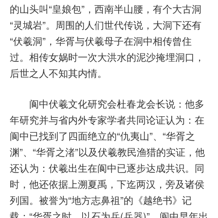
的山头叫“皇娘包”，西南半山腰，有个大古洞
“灵城岩”。周围的人们世代传说，大洞下还有
“伏羲洞”，华胥与伏羲母子在洞中相传曾住
过。相传女娲时一次大洪水的泥沙掩埋洞口，
后世之人不知其内情。
阆中伏羲文化研究会杜春龙会长说：他多
年研究并与省内外专家学者共同论证认为：在
阆中已找到了四面绝立的“仇夷山”、“华胥之
渊”、“华胥之渚”以及伏羲教民渔猎的实证，他
还认为：伏羲出生在阆中已逐步达成共识。同
时，他还依据上溯夏禹，下迄两汉，旁及诸侯
列国。被誉为“地方志鼻祖”的《越绝书》记
载：“华胥之时，以石为兵(兵器)”，阆中早年出