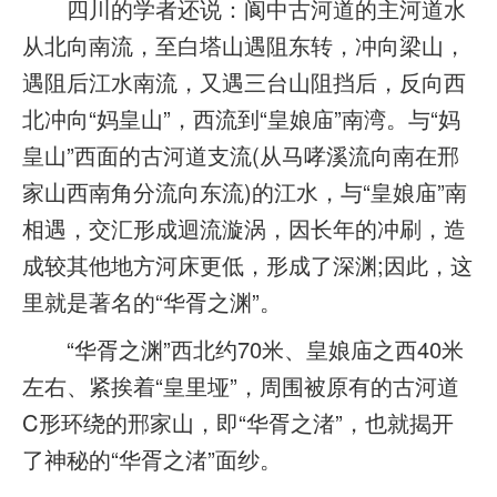
四川的学者还说：阆中古河道的主河道水
从北向南流，至白塔山遇阻东转，冲向梁山，
遇阻后江水南流，又遇三台山阻挡后，反向西
北冲向“妈皇山”，西流到“皇娘庙”南湾。与“妈
皇山”西面的古河道支流(从马哮溪流向南在邢
家山西南角分流向东流)的江水，与“皇娘庙”南
相遇，交汇形成迴流漩涡，因长年的冲刷，造
成较其他地方河床更低，形成了深渊;因此，这
里就是著名的“华胥之渊”。
“华胥之渊”西北约70米、皇娘庙之西40米
左右、紧挨着“皇里垭”，周围被原有的古河道
C形环绕的邢家山，即“华胥之渚”，也就揭开
了神秘的“华胥之渚”面纱。