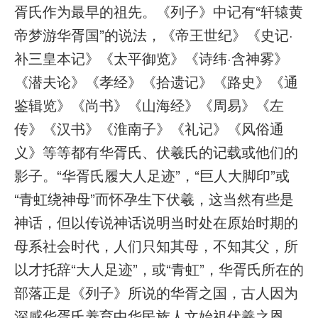
胥氏作为最早的祖先。《列子》中记有“轩辕黄
帝梦游华胥国”的说法，《帝王世纪》《史记·
补三皇本记》《太平御览》《诗纬·含神雾》
《潜夫论》《孝经》《拾遗记》《路史》《通
鉴辑览》《尚书》《山海经》《周易》《左
传》《汉书》《淮南子》《礼记》《风俗通
义》等等都有华胥氏、伏羲氏的记载或他们的
影子。“华胥氏履大人足迹”，“巨人大脚印”或
“青虹绕神母”而怀孕生下伏羲，这当然有些是
神话，但以传说神话说明当时处在原始时期的
母系社会时代，人们只知其母，不知其父，所
以才托辞“大人足迹”，或“青虹”，华胥氏所在的
部落正是《列子》所说的华胥之国，古人因为
深感华胥氏养育中华民族人文始祖伏羲之恩，