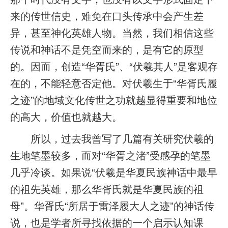
来的传世信史，难免在口头传承中会产生差
异，甚至神化英雄人物。当然，我们相信这些
传说和神话不是凭空而来的，是有它的原型
的。因而，创造“华胥氏”、“伏羲其人”是客观存
在的，不能轻意否定他。对伏羲生于“华胥氏履
之迹”的地域文化传世之功就越显得重要和地位
的高大，价值也就越大。
所以，过去我曾写了几篇有关研究伏羲的
生地笔墨较多，而对“华胥之渚”受感孕的笔墨
几乎冷谈。如果说“伏羲是华夏民族神话中最早
的祖先英雄，那么华胥氏就是华夏民族的祖
母”。华胥氏“所居于雷泽履大人之迹”的神话传
说，也是学者所寻找依据的一个启示认知课