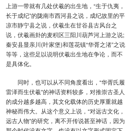
上游一带就有几处伏羲的出生地，“生于仇夷，
长于成纪”的陇南市西河县之说，成纪故里的平
凉市静宁县之说，伏羲生在甘谷县古风台之
说，伏羲画卦的麦积区三阳川葫芦河上游之说;
秦安县显亲川(叶家堡)和莲花镇“华胥之渚”之说
等等，这些足以说明伏羲出生地在争论，而不
是具体化。
同时，也可以从不同角度看出，“华胥氏履
雷泽而生伏羲”的神话资料较多，对推崇古圣人
的成分越多越高，其文化载体的历史厚重就越
神秘而伟大。从这个意义上说，“对远古文化，
远古人物”的研究，离不开传说甚至神话，因为
那个时代没有文字，也没有以文字形式固定下