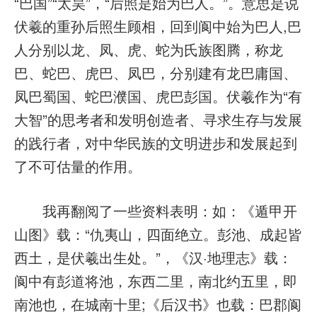
“巴国”“太昊”，“后照是始为巴人。”。意思是说
伏羲的重孙后照生顾相，回到阆中始为巴人,巴
人分别以龙、凤、虎、蛇为氏族图腾，称龙
巴、蛇巴、虎巴、凤巴，分别建有龙巴庸国、
凤巴蜀国、蛇巴濮国、虎巴彭国。伏羲作为“有
大智”的思考者和发明创造者、寻求生存与发展
的践行者，对中华民族的文明进步和发展起到
了不可估量的作用。
我再翻阅了一些资料表明：如：《遁甲开
山图》载：“仇夷山，四面绝立。彭池、成起皆
西土，是伏羲出生处。”，《汉·地理志》载：
阆中有彭道将池，东西二里，南北约五里，即
南池也，在城南十里;《后汉书》也载：巴郡阆