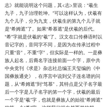
志》就能说明这个问题，其<志>里说：“羲生
九子，九子治理乾坤。”可以这样认为，伏羲有
九个儿子，分为九支，伏羲生的第九个儿子就
是“希姆遮”了。如果“希慕遮”是伏羲的后代。
“希”字就是伏羲的“羲”了。汉文在口传彝语时以
音记字的，音同字不同，是因为在传承过程中
只重“音”，不重“字”，但实际是一样的。一是彝
族人起名，后裔名字连接前面一个字，原中共
中央党刊《求是》杂志社总编王天玺编的《中
国彝族通史》，在序言中说到父子连名谱的问
题，从“希姆遮”到“笃慕”，其特点是父子名字最
后一个字是儿子名字的笫一个字，伏羲的最后
一个字是“羲”字，也就是彝族人的始祖“希姆遮”