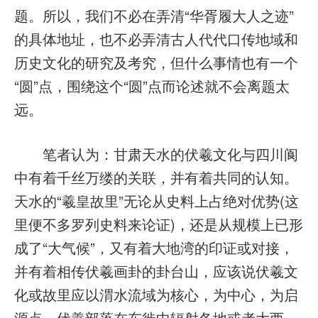
题。所以，我们不必在弄清“华胥履大人之迹”
的具体地址，也不必弄清古人代代口传地域和
历史文化的研究及考究，但什么事情也有一个
“圆”点，围绕这个“圆”点而论述就不会离题太
远。
笔者认为：甘肃天水的伏羲文化与四川阆
中有着千丝万缕的关联，并有着共同的认知。
天水的“
羲皇故里
”无论从史料上占绝对优势(这
里便不多罗列史料来论证)，还是从规模上已形
成了“大气候”，又有着大地湾的印证或对接，
并有着相传伏羲画卦的卦台山，应该说伏羲文
化或故里应以渭水流域为核心，为中心，为启
源点。伏羲部落在东徙中辐射各地或者大西