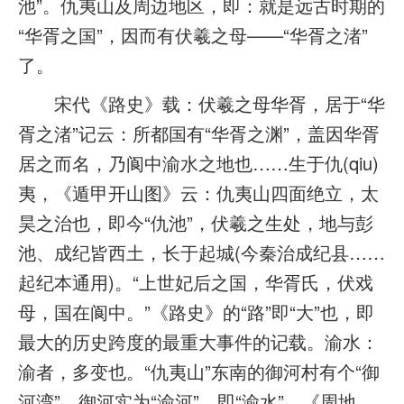
池”。仇夷山及周边地区，即：就是远古时期的
“华胥之国”，因而有伏羲之母——“华胥之渚”
了。
宋代《路史》载：伏羲之母华胥，居于“华
胥之渚”记云：所都国有“华胥之渊”，盖因华胥
居之而名，乃阆中渝水之地也……生于仇(qiu)
夷，《遁甲开山图》云：仇夷山四面绝立，太
昊之治也，即今“仇池”，伏羲之生处，地与彭
池、成纪皆西土，长于起城(今秦治成纪县……
起纪本通用)。“上世妃后之国，华胥氏，伏戏
母，国在阆中。”《路史》的“路”即“大”也，即
最大的历史跨度的最重大事件的记载。渝水：
渝者，多变也。“仇夷山”东南的御河村有个“御
河湾”，御河实为“渝河”，即“渝水”。《周地